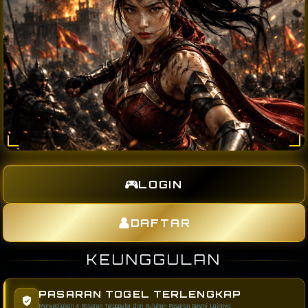
LOGIN
DAFTAR
KEUNGGULAN
PASARAN TOGEL TERLENGKAP
Menyediakan 4 Pasaran Terpopuler dan Puluhan Pasaran Resmi Lainnya